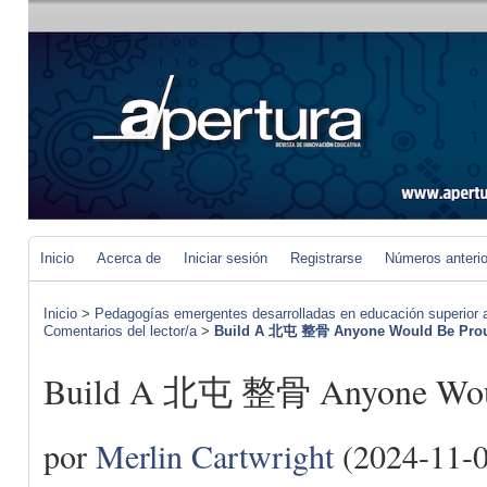
Inicio
Acerca de
Iniciar sesión
Registrarse
Números anteri
Inicio
>
Pedagogías emergentes desarrolladas en educación superior a 
Comentarios del lector/a
>
Build A 北屯 整骨 Anyone Would Be Pro
Build A 北屯 整骨 Anyone Woul
por
Merlin Cartwright
(2024-11-0