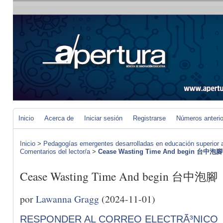
Inicio
Acerca de
Iniciar sesión
Registrarse
Números anteri
Inicio
>
Pedagogías emergentes desarrolladas en educación superior a 
Comentarios del lector/a
>
Cease Wasting Time And begin 台中泡腳
Cease Wasting Time And begin 台中泡腳
por
Lawanna Gragg
(2024-11-01)
RESPONDER AL CORREO ELECTRÃ³NICO