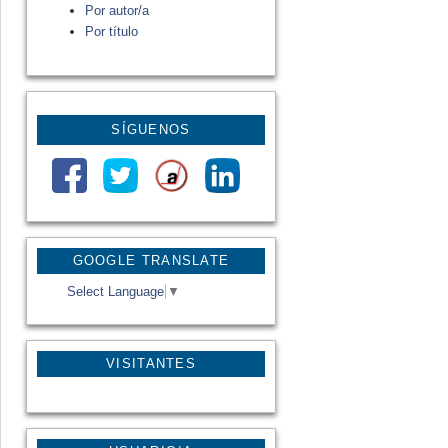
Por autor/a
Por título
SÍGUENOS
GOOGLE TRANSLATE
Select Language
▼
VISITANTES