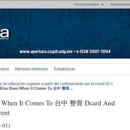
Red universitaria
Administració
trarse
Números anteriores
Estadísticas
en educación superior a partir del confinamiento por la covid-19
>
 Else Does When It Comes To 台中 整骨...
es When It Comes To 台中 整骨 Dcard And
rent
-01)