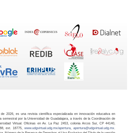
 de 2026, es una revista científica especializada en innovación educativa en
a semestral por la Universidad de Guadalajara, a través de la Coordinación de
ersidad Virtual. Oficinas en Av. La Paz 2453, colonia Arcos Sur, CP 44140,
888, ext. 18775,
www.udgvirtual.udg.mx/apertura
,
apertura@udgvirtual.udg.mx
.
a. Número de la Reserva de Derechos al Uso Exclusivo del Título de la versión