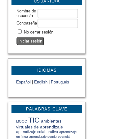
USUARIO/A
Nombre de
usuario/a
Contraseña
No cerrar sesión
IDIOMAS
Español
|
English
|
Portugués
PALABRAS CLAVE
TIC
ambientes
MOOC
virtuales de aprendizaje
aprendizaje colaborativo
aprendizaje
en línea
aprendizaje semipresencial