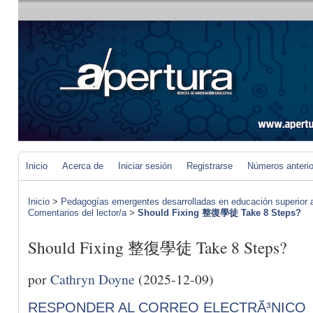
Inicio
Acerca de
Iniciar sesión
Registrarse
Números anteri
Inicio
>
Pedagogías emergentes desarrolladas en educación superior a 
Comentarios del lector/a
>
Should Fixing 整復學徒 Take 8 Steps?
Should Fixing 整復學徒 Take 8 Steps?
por
Cathryn Doyne
(2025-12-09)
RESPONDER AL CORREO ELECTRÃ³NICO