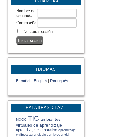
USUARIO/A
Nombre de
usuario/a
Contraseña
No cerrar sesión
IDIOMAS
Español
|
English
|
Portugués
PALABRAS CLAVE
TIC
ambientes
MOOC
virtuales de aprendizaje
aprendizaje colaborativo
aprendizaje
en línea
aprendizaje semipresencial