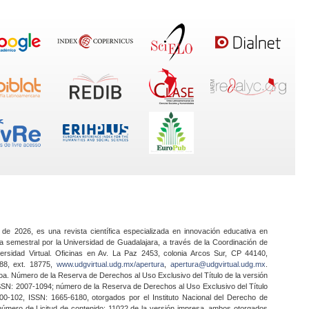
 de 2026, es una revista científica especializada en innovación educativa en
a semestral por la Universidad de Guadalajara, a través de la Coordinación de
ersidad Virtual. Oficinas en Av. La Paz 2453, colonia Arcos Sur, CP 44140,
888, ext. 18775,
www.udgvirtual.udg.mx/apertura
,
apertura@udgvirtual.udg.mx
.
a. Número de la Reserva de Derechos al Uso Exclusivo del Título de la versión
SSN: 2007-1094; número de la Reserva de Derechos al Uso Exclusivo del Título
0-102, ISSN: 1665-6180, otorgados por el Instituto Nacional del Derecho de
 número de Licitud de contenido: 11022 de la versión impresa, ambos otorgados