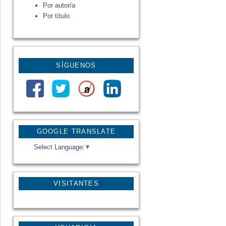
Por autor/a
Por título
SÍGUENOS
GOOGLE TRANSLATE
Select Language
▼
VISITANTES