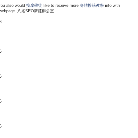
ou also would
按摩學徒
like to receive more
身體撥筋教學
info with
 own webpage. 八拓SEO新莊辦公室
6
6
6
6
6