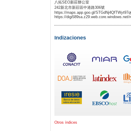
八拓SEO新莊辦公室
242新北市新莊區中港路306號
https://maps.app.goo.gl/STGdNj4QfTWyt97q
https://digi589sa.z29.web.core.windows.net/r
Indizaciones
Otros índices