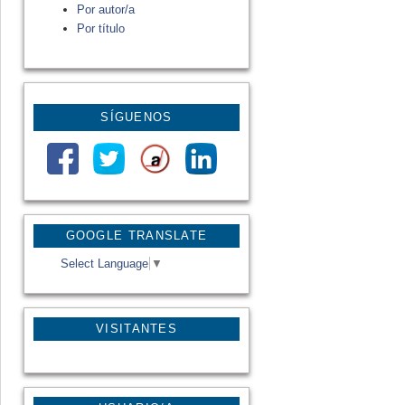
Por autor/a
Por título
SÍGUENOS
GOOGLE TRANSLATE
Select Language
▼
VISITANTES