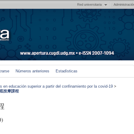
Red universitaria
Administració
trarse
Números anteriores
Estadísticas
en educación superior a partir del confinamiento por la covid-19
>
o 腳底按摩課程
課程
0)