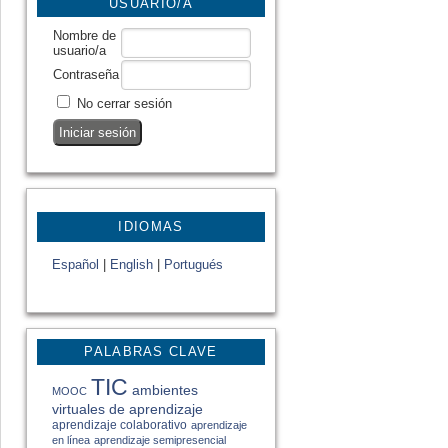
USUARIO/A
Nombre de
usuario/a
Contraseña
No cerrar sesión
IDIOMAS
Español
|
English
|
Portugués
PALABRAS CLAVE
TIC
ambientes
MOOC
virtuales de aprendizaje
aprendizaje colaborativo
aprendizaje
en línea
aprendizaje semipresencial