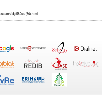
6
esearch/digi589sa-(66).html