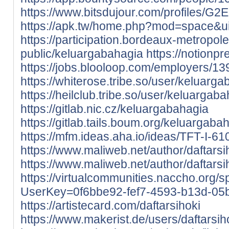
https://www.bitsdujour.com/profiles/G
https://apk.tw/home.php?mod=space&u
https://participation.bordeaux-metropole.f
public/keluargabahagia
https://notionp
https://jobs.blooloop.com/employers/13
https://whiterose.tribe.so/user/keluarg
https://heilclub.tribe.so/user/keluargab
https://gitlab.nic.cz/keluargabahagia
https://gitlab.tails.boum.org/keluargaba
https://mfm.ideas.aha.io/ideas/TFT-I-61
https://www.maliweb.net/author/daftarsi
https://www.maliweb.net/author/daftarsi
https://virtualcommunities.naccho.org/
UserKey=0f6bbe92-fef7-4593-b13d-0
https://artistecard.com/daftarsihoki
https://www.makerist.de/users/daftarsih