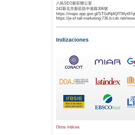
八拓SEO新莊辦公室
242新北市新莊區中港路306號
https://maps.app.goo.gl/STGdNj4QfTWyt97q
https://je-sf-tall-marketing-736.b-cdn.net/res
Indizaciones
Otros índices