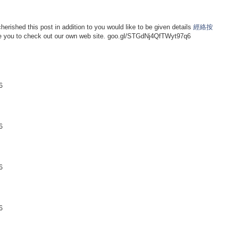
erished this post in addition to you would like to be given details
經絡按
e you to check out our own web site. goo.gl/STGdNj4QfTWyt97q6
6
6
6
6