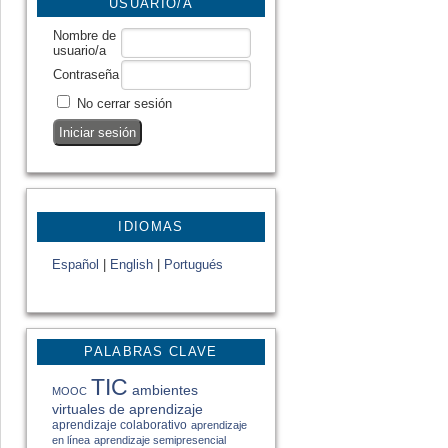
USUARIO/A
Nombre de
usuario/a
Contraseña
No cerrar sesión
IDIOMAS
Español
|
English
|
Portugués
PALABRAS CLAVE
TIC
ambientes
MOOC
virtuales de aprendizaje
aprendizaje colaborativo
aprendizaje
en línea
aprendizaje semipresencial