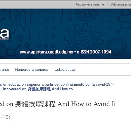
Red universitaria
Administració
trarse
Números anteriores
Estadísticas
en educación superior a partir del confinamiento por la covid-19
>
ke Uncovered on 身體按摩課程 And How to...
ered on 身體按摩課程 And How to Avoid It
-10)