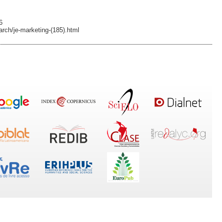
6
earch/je-marketing-(185).html