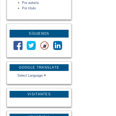
Por autor/a
Por título
SÍGUENOS
GOOGLE TRANSLATE
Select Language
▼
VISITANTES