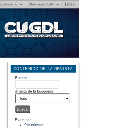
n y Gobierno
Otros sitios UdeG
CONTENIDO DE LA REVISTA
Buscar
Ámbito de la búsqueda
Examinar
Por número