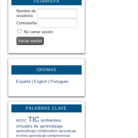
USUARIO/A
Nombre de
usuario/a
Contraseña
No cerrar sesión
IDIOMAS
Español
|
English
|
Portugués
PALABRAS CLAVE
TIC
ambientes
MOOC
virtuales de aprendizaje
aprendizaje colaborativo
aprendizaje
en línea
aprendizaje semipresencial