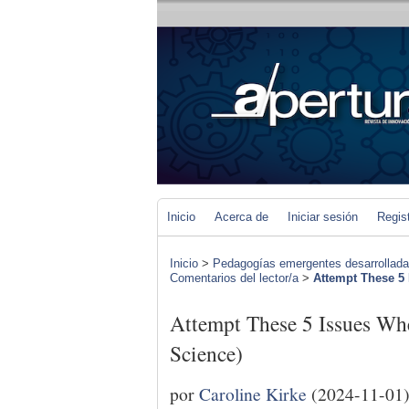
Inicio
Acerca de
Iniciar sesión
Regis
Inicio
>
Pedagogías emergentes desarrolladas 
Comentarios del lector/a
>
Attempt These 5
Attempt These 5 Issues W
Science)
por
Caroline Kirke
(2024-11-01