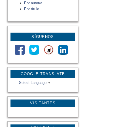
Por autor/a
Por título
SÍGUENOS
GOOGLE TRANSLATE
Select Language
▼
VISITANTES