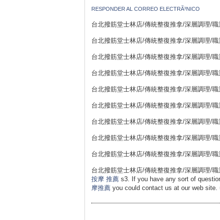
RESPONDER AL CORREO ELECTRÃ³NICO
台北撥筋堂士林店/傳統整復推拿/深層調理/職業勞損
台北撥筋堂士林店/傳統整復推拿/深層調理/職業勞損
台北撥筋堂士林店/傳統整復推拿/深層調理/職業勞損
台北撥筋堂士林店/傳統整復推拿/深層調理/職業勞損
台北撥筋堂士林店/傳統整復推拿/深層調理/職業勞損
台北撥筋堂士林店/傳統整復推拿/深層調理/職業勞損
台北撥筋堂士林店/傳統整復推拿/深層調理/職業勞損
台北撥筋堂士林店/傳統整復推拿/深層調理/職業勞損
台北撥筋堂士林店/傳統整復推拿/深層調理/職業勞損
台北撥筋堂士林店/傳統整復推拿/深層調理/職業勞損 11
按摩 推薦
s3. If you have any sort of questi
摩推薦
you could contact us at our web site