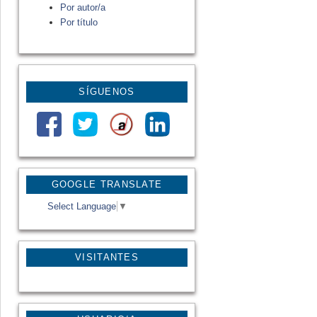
Por autor/a
Por título
SÍGUENOS
GOOGLE TRANSLATE
Select Language
▼
VISITANTES