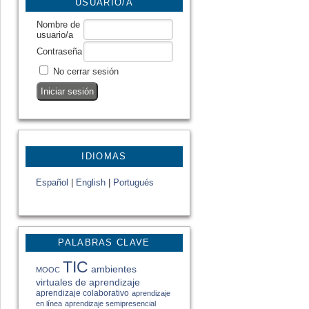
USUARIO/A
Nombre de
usuario/a
Contraseña
No cerrar sesión
IDIOMAS
Español
|
English
|
Portugués
PALABRAS CLAVE
TIC
ambientes
MOOC
virtuales de aprendizaje
aprendizaje colaborativo
aprendizaje
en línea
aprendizaje semipresencial