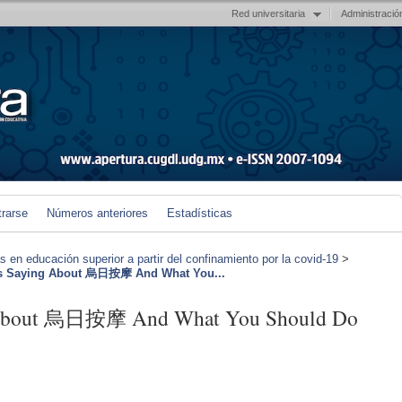
Red universitaria
Administració
trarse
Números anteriores
Estadísticas
en educación superior a partir del confinamiento por la covid-19
>
Is Saying About 烏日按摩 And What You...
g About 烏日按摩 And What You Should Do