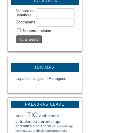
USUARIO/A
Nombre de
usuario/a
Contraseña
No cerrar sesión
IDIOMAS
Español
|
English
|
Portugués
PALABRAS CLAVE
TIC
ambientes
MOOC
virtuales de aprendizaje
aprendizaje colaborativo
aprendizaje
en línea
aprendizaje semipresencial