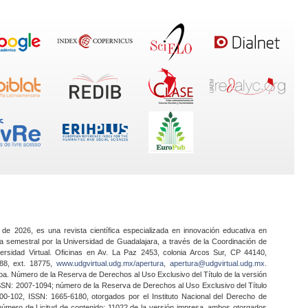
 de 2026, es una revista científica especializada en innovación educativa en
a semestral por la Universidad de Guadalajara, a través de la Coordinación de
ersidad Virtual. Oficinas en Av. La Paz 2453, colonia Arcos Sur, CP 44140,
888, ext. 18775,
www.udgvirtual.udg.mx/apertura
,
apertura@udgvirtual.udg.mx
.
a. Número de la Reserva de Derechos al Uso Exclusivo del Título de la versión
SSN: 2007-1094; número de la Reserva de Derechos al Uso Exclusivo del Título
0-102, ISSN: 1665-6180, otorgados por el Instituto Nacional del Derecho de
 número de Licitud de contenido: 11022 de la versión impresa, ambos otorgados