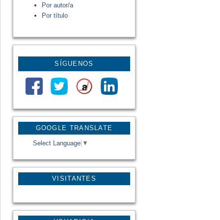
Por autor/a
Por título
SÍGUENOS
GOOGLE TRANSLATE
Select Language
▼
VISITANTES