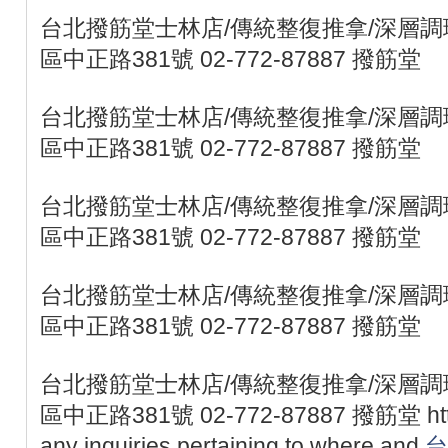
台北撥筋堂士林店/傳統整復推拿/深層調理
區中正路381號 02-772-87887 撥筋堂
台北撥筋堂士林店/傳統整復推拿/深層調理
區中正路381號 02-772-87887 撥筋堂
台北撥筋堂士林店/傳統整復推拿/深層調理
區中正路381號 02-772-87887 撥筋堂
台北撥筋堂士林店/傳統整復推拿/深層調理
區中正路381號 02-772-87887 撥筋堂
台北撥筋堂士林店/傳統整復推拿/深層調理
區中正路381號 02-772-87887 撥筋堂 https:/
any inquiries pertaining to where and
台