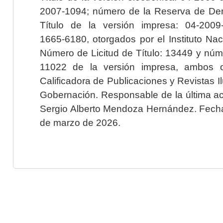
2007-1094; número de la Reserva de Der
Título de la versión impresa: 04-200
1665-6180, otorgados por el Instituto Nac
Número de Licitud de Título: 13449 y núme
11022 de la versión impresa, ambos o
Calificadora de Publicaciones y Revistas I
Gobernación. Responsable de la última ac
Sergio Alberto Mendoza Hernández. Fecha 
de marzo de 2026.