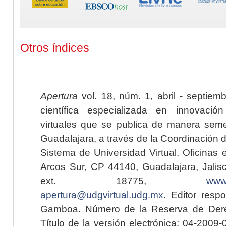
Otros índices
Apertura
vol. 18, núm. 1, abril - septiem
científica especializada en innovaci
virtuales que se publica de manera seme
Guadalajara, a través de la Coordinación 
Sistema de Universidad Virtual. Oficinas 
Arcos Sur, CP 44140, Guadalajara, Jalisc
ext. 18775,
www.
apertura@udgvirtual.udg.mx
. Editor resp
Gamboa. Número de la Reserva de Dere
Título de la versión electrónica: 04-200