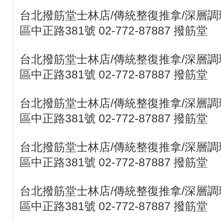
台北撥筋堂士林店/傳統整復推拿/深層調理
區中正路381號 02-772-87887 撥筋堂
台北撥筋堂士林店/傳統整復推拿/深層調理
區中正路381號 02-772-87887 撥筋堂
台北撥筋堂士林店/傳統整復推拿/深層調理
區中正路381號 02-772-87887 撥筋堂
台北撥筋堂士林店/傳統整復推拿/深層調理
區中正路381號 02-772-87887 撥筋堂
台北撥筋堂士林店/傳統整復推拿/深層調理
區中正路381號 02-772-87887 撥筋堂