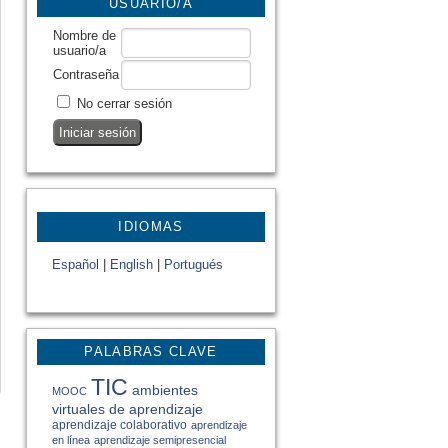
USUARIO/A
Nombre de
usuario/a
Contraseña
No cerrar sesión
IDIOMAS
Español
|
English
|
Portugués
PALABRAS CLAVE
TIC
ambientes
MOOC
virtuales de aprendizaje
aprendizaje colaborativo
aprendizaje
en línea
aprendizaje semipresencial