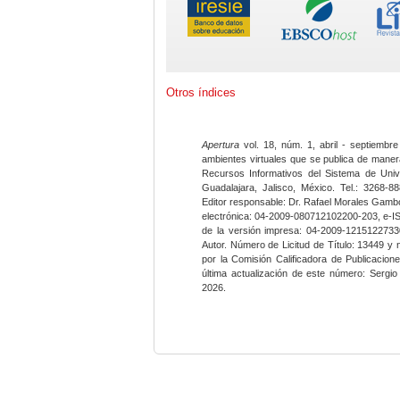
Otros índices
Apertura
vol. 18, núm. 1, abril - septiembre
ambientes virtuales que se publica de maner
Recursos Informativos del Sistema de Univ
Guadalajara, Jalisco, México. Tel.: 3268-8
Editor responsable: Dr. Rafael Morales Gambo
electrónica: 04-2009-080712102200-203, e-I
de la versión impresa: 04-2009-12151227330
Autor. Número de Licitud de Título: 13449 y
por la Comisión Calificadora de Publicacio
última actualización de este número: Sergi
2026.