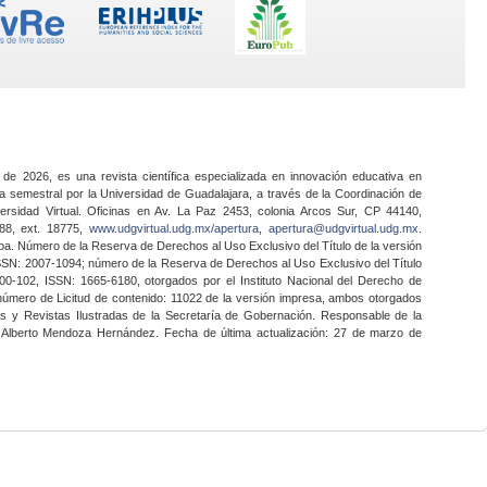
 de 2026, es una revista científica especializada en innovación educativa en
a semestral por la Universidad de Guadalajara, a través de la Coordinación de
ersidad Virtual. Oficinas en Av. La Paz 2453, colonia Arcos Sur, CP 44140,
888, ext. 18775,
www.udgvirtual.udg.mx/apertura
,
apertura@udgvirtual.udg.mx
.
a. Número de la Reserva de Derechos al Uso Exclusivo del Título de la versión
SSN: 2007-1094; número de la Reserva de Derechos al Uso Exclusivo del Título
0-102, ISSN: 1665-6180, otorgados por el Instituto Nacional del Derecho de
 número de Licitud de contenido: 11022 de la versión impresa, ambos otorgados
nes y Revistas Ilustradas de la Secretaría de Gobernación. Responsable de la
o Alberto Mendoza Hernández. Fecha de última actualización: 27 de marzo de