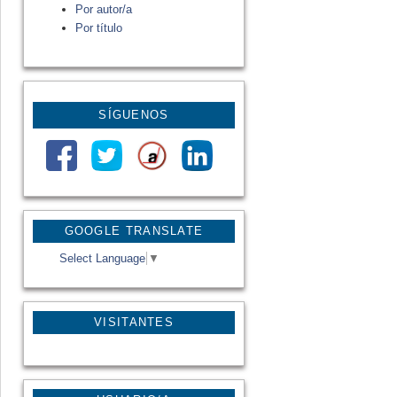
Por autor/a
Por título
SÍGUENOS
GOOGLE TRANSLATE
Select Language
▼
VISITANTES