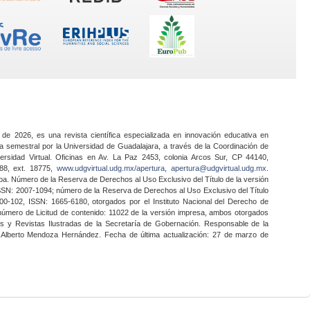
 de 2026, es una revista científica especializada en innovación educativa en
a semestral por la Universidad de Guadalajara, a través de la Coordinación de
ersidad Virtual. Oficinas en Av. La Paz 2453, colonia Arcos Sur, CP 44140,
888, ext. 18775,
www.udgvirtual.udg.mx/apertura
,
apertura@udgvirtual.udg.mx
.
a. Número de la Reserva de Derechos al Uso Exclusivo del Título de la versión
SSN: 2007-1094; número de la Reserva de Derechos al Uso Exclusivo del Título
0-102, ISSN: 1665-6180, otorgados por el Instituto Nacional del Derecho de
 número de Licitud de contenido: 11022 de la versión impresa, ambos otorgados
nes y Revistas Ilustradas de la Secretaría de Gobernación. Responsable de la
o Alberto Mendoza Hernández. Fecha de última actualización: 27 de marzo de