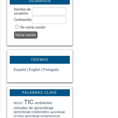
USUARIO/A
Nombre de
usuario/a
Contraseña
No cerrar sesión
IDIOMAS
Español
|
English
|
Portugués
PALABRAS CLAVE
TIC
ambientes
MOOC
virtuales de aprendizaje
aprendizaje colaborativo
aprendizaje
en línea
aprendizaje semipresencial