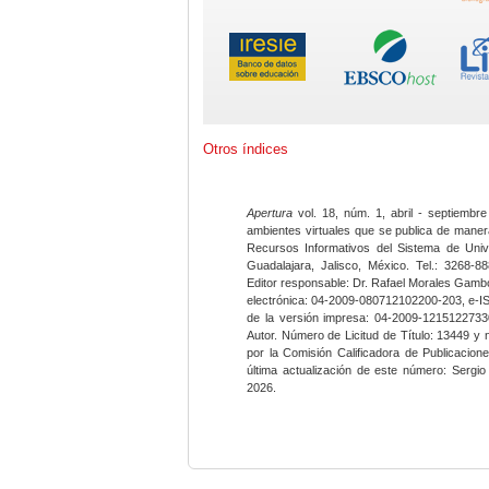
Otros índices
Apertura
vol. 18, núm. 1, abril - septiembre
ambientes virtuales que se publica de maner
Recursos Informativos del Sistema de Univ
Guadalajara, Jalisco, México. Tel.: 3268-8
Editor responsable: Dr. Rafael Morales Gambo
electrónica: 04-2009-080712102200-203, e-I
de la versión impresa: 04-2009-12151227330
Autor. Número de Licitud de Título: 13449 y
por la Comisión Calificadora de Publicacio
última actualización de este número: Sergi
2026.