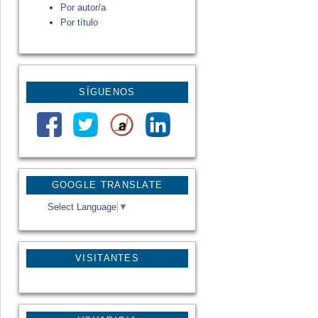
Por autor/a
Por título
SÍGUENOS
GOOGLE TRANSLATE
Select Language
▼
VISITANTES