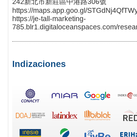
242新北市新莊區中港路306號
https://maps.app.goo.gl/STGdNj4QfTW
https://je-tall-marketing-
785.blr1.digitaloceanspaces.com/resear
Indizaciones