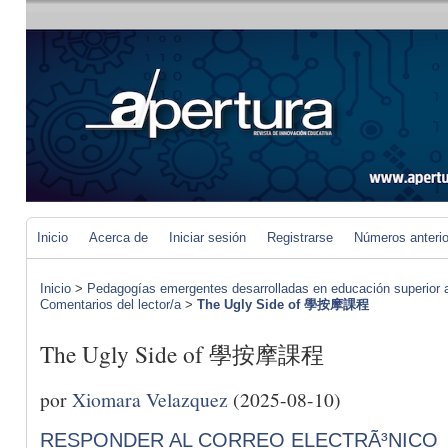
Inicio
Acerca de
Iniciar sesión
Registrarse
Números anteri
Inicio
>
Pedagogías emergentes desarrolladas en educación superior a 
Comentarios del lector/a
>
The Ugly Side of 學按摩課程
The Ugly Side of 學按摩課程
por
Xiomara Velazquez
(2025-08-10)
RESPONDER AL CORREO ELECTRÃ³NICO