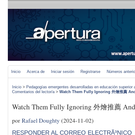
Inicio
Acerca de
Iniciar sesión
Registrarse
Números anteri
Inicio
>
Pedagogías emergentes desarrolladas en educación superior a 
Comentarios del lector/a
>
Watch Them Fully Ignoring 外燴推薦 And 
Watch Them Fully Ignoring 外燴推薦 And 
por
Rafael Doughty
(2024-11-02)
RESPONDER AL CORREO ELECTRÃ³NICO