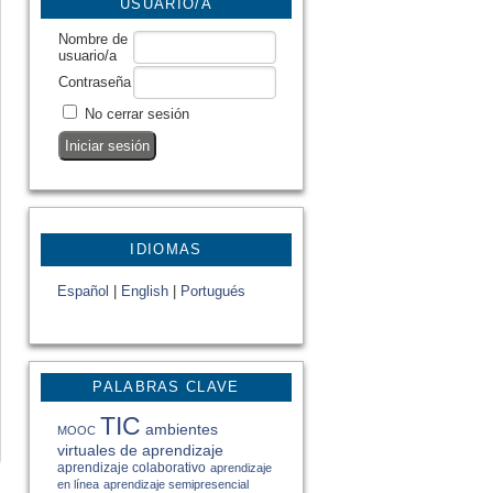
USUARIO/A
Nombre de
usuario/a
Contraseña
No cerrar sesión
IDIOMAS
Español
|
English
|
Portugués
PALABRAS CLAVE
TIC
ambientes
MOOC
virtuales de aprendizaje
aprendizaje colaborativo
aprendizaje
en línea
aprendizaje semipresencial