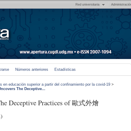
Red universitaria
Administració
trarse
Números anteriores
Estadísticas
en educación superior a partir del confinamiento por la covid-19
>
Uncovers The Deceptive...
 The Deceptive Practices of 歐式外燴
)