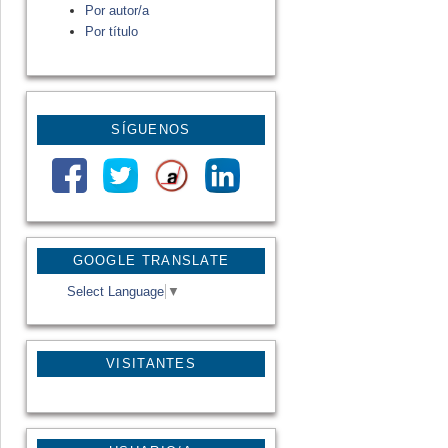
Por autor/a
Por título
SÍGUENOS
GOOGLE TRANSLATE
Select Language
▼
VISITANTES