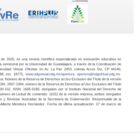
 de 2026, es una revista científica especializada en innovación educativa en
a semestral por la Universidad de Guadalajara, a través de la Coordinación de
ersidad Virtual. Oficinas en Av. La Paz 2453, colonia Arcos Sur, CP 44140,
888, ext. 18775,
www.udgvirtual.udg.mx/apertura
,
apertura@udgvirtual.udg.mx
.
a. Número de la Reserva de Derechos al Uso Exclusivo del Título de la versión
SSN: 2007-1094; número de la Reserva de Derechos al Uso Exclusivo del Título
0-102, ISSN: 1665-6180, otorgados por el Instituto Nacional del Derecho de
 número de Licitud de contenido: 11022 de la versión impresa, ambos otorgados
nes y Revistas Ilustradas de la Secretaría de Gobernación. Responsable de la
o Alberto Mendoza Hernández. Fecha de última actualización: 27 de marzo de