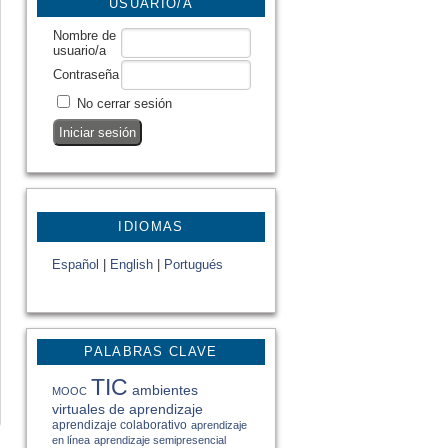
USUARIO/A
Nombre de
usuario/a
Contraseña
No cerrar sesión
IDIOMAS
Español
|
English
|
Portugués
PALABRAS CLAVE
TIC
ambientes
MOOC
virtuales de aprendizaje
aprendizaje colaborativo
aprendizaje
en línea
aprendizaje semipresencial