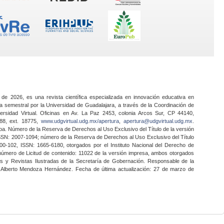
 de 2026, es una revista científica especializada en innovación educativa en
a semestral por la Universidad de Guadalajara, a través de la Coordinación de
ersidad Virtual. Oficinas en Av. La Paz 2453, colonia Arcos Sur, CP 44140,
888, ext. 18775,
www.udgvirtual.udg.mx/apertura
,
apertura@udgvirtual.udg.mx
.
a. Número de la Reserva de Derechos al Uso Exclusivo del Título de la versión
SSN: 2007-1094; número de la Reserva de Derechos al Uso Exclusivo del Título
0-102, ISSN: 1665-6180, otorgados por el Instituto Nacional del Derecho de
 número de Licitud de contenido: 11022 de la versión impresa, ambos otorgados
nes y Revistas Ilustradas de la Secretaría de Gobernación. Responsable de la
o Alberto Mendoza Hernández. Fecha de última actualización: 27 de marzo de