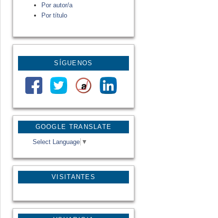
Por autor/a
Por título
SÍGUENOS
GOOGLE TRANSLATE
Select Language
▼
VISITANTES