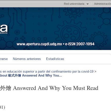
Red universitaria
Administració
trarse
Números anteriores
Estadísticas
en educación superior a partir del confinamiento por la covid-19
>
About 歐式外燴 Answered And Why You...
式外燴 Answered And Why You Must Read
01)