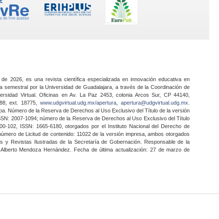
 de 2026, es una revista científica especializada en innovación educativa en
a semestral por la Universidad de Guadalajara, a través de la Coordinación de
ersidad Virtual. Oficinas en Av. La Paz 2453, colonia Arcos Sur, CP 44140,
888, ext. 18775,
www.udgvirtual.udg.mx/apertura
,
apertura@udgvirtual.udg.mx
.
a. Número de la Reserva de Derechos al Uso Exclusivo del Título de la versión
SSN: 2007-1094; número de la Reserva de Derechos al Uso Exclusivo del Título
0-102, ISSN: 1665-6180, otorgados por el Instituto Nacional del Derecho de
 número de Licitud de contenido: 11022 de la versión impresa, ambos otorgados
nes y Revistas Ilustradas de la Secretaría de Gobernación. Responsable de la
o Alberto Mendoza Hernández. Fecha de última actualización: 27 de marzo de