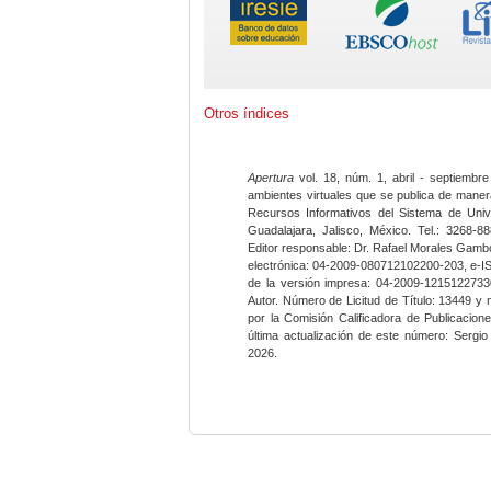
Otros índices
Apertura
vol. 18, núm. 1, abril - septiembre
ambientes virtuales que se publica de maner
Recursos Informativos del Sistema de Univ
Guadalajara, Jalisco, México. Tel.: 3268-8
Editor responsable: Dr. Rafael Morales Gambo
electrónica: 04-2009-080712102200-203, e-I
de la versión impresa: 04-2009-12151227330
Autor. Número de Licitud de Título: 13449 y
por la Comisión Calificadora de Publicacio
última actualización de este número: Sergi
2026.