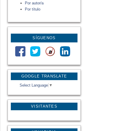
Por autor/a
Por título
SÍGUENOS
GOOGLE TRANSLATE
Select Language
▼
VISITANTES