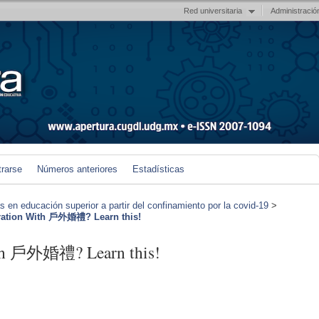
Red universitaria
Administració
trarse
Números anteriores
Estadísticas
en educación superior a partir del confinamiento por la covid-19
>
ration With 戶外婚禮? Learn this!
ith 戶外婚禮? Learn this!