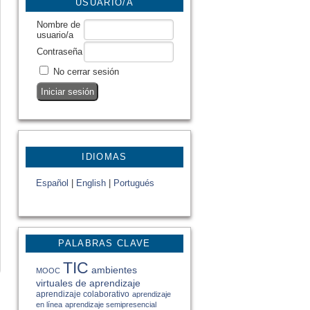
USUARIO/A
Nombre de
usuario/a
Contraseña
No cerrar sesión
IDIOMAS
Español
|
English
|
Portugués
PALABRAS CLAVE
TIC
ambientes
MOOC
virtuales de aprendizaje
aprendizaje colaborativo
aprendizaje
en línea
aprendizaje semipresencial