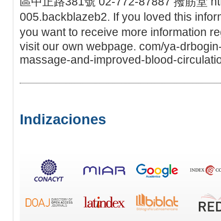
區中正路381號 02-772-87887 撥筋堂 https:
005.backblazeb2. If you loved this infor
you want to receive more information r
visit our own webpage. com/ya-drbogin
massage-and-improved-blood-circulatio
Indizaciones