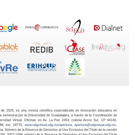
 de 2026, es una revista científica especializada en innovación educativa en
a semestral por la Universidad de Guadalajara, a través de la Coordinación de
ersidad Virtual. Oficinas en Av. La Paz 2453, colonia Arcos Sur, CP 44140,
888, ext. 18775,
www.udgvirtual.udg.mx/apertura
,
apertura@udgvirtual.udg.mx
.
a. Número de la Reserva de Derechos al Uso Exclusivo del Título de la versión
SSN: 2007-1094; número de la Reserva de Derechos al Uso Exclusivo del Título