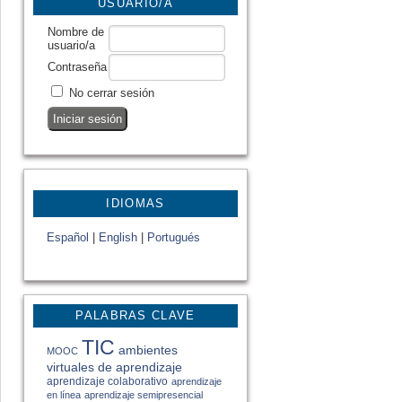
USUARIO/A
Nombre de
usuario/a
Contraseña
No cerrar sesión
IDIOMAS
Español
|
English
|
Portugués
PALABRAS CLAVE
TIC
ambientes
MOOC
virtuales de aprendizaje
aprendizaje colaborativo
aprendizaje
en línea
aprendizaje semipresencial