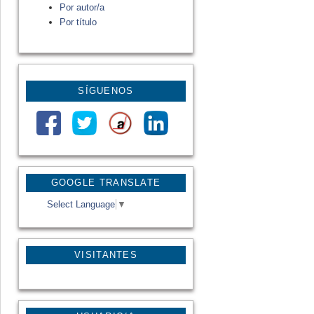
Por autor/a
Por título
SÍGUENOS
GOOGLE TRANSLATE
Select Language
▼
VISITANTES