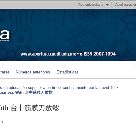
Red universitaria
Administració
trarse
Números anteriores
Estadísticas
en educación superior a partir del confinamiento por la covid-19
>
A Business With 台中筋膜刀放鬆
ess With 台中筋膜刀放鬆
1)