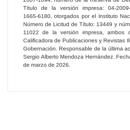
Título de la versión impresa: 04-200
1665-6180, otorgados por el Instituto Nac
Número de Licitud de Título: 13449 y núme
11022 de la versión impresa, ambos o
Calificadora de Publicaciones y Revistas I
Gobernación. Responsable de la última ac
Sergio Alberto Mendoza Hernández. Fecha 
de marzo de 2026.