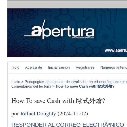
Inicio
Acerca de
Iniciar sesión
Registrarse
Números anteri
Inicio
>
Pedagogías emergentes desarrolladas en educación superior a 
Comentarios del lector/a
>
How To save Cash with 歐式外燴?
How To save Cash with 歐式外燴?
por
Rafael Doughty
(2024-11-02)
RESPONDER AL CORREO ELECTRÃ³NICO