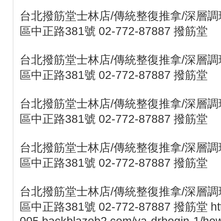
台北撥筋堂士林店/傳統整復推拿/深層調理
區中正路381號 02-772-87887 撥筋堂
台北撥筋堂士林店/傳統整復推拿/深層調理
區中正路381號 02-772-87887 撥筋堂
台北撥筋堂士林店/傳統整復推拿/深層調理
區中正路381號 02-772-87887 撥筋堂
台北撥筋堂士林店/傳統整復推拿/深層調理
區中正路381號 02-772-87887 撥筋堂
台北撥筋堂士林店/傳統整復推拿/深層調理
區中正路381號 02-772-87887 撥筋堂 https:
005.backblazeb2.com/ya-drbogin-1/ho