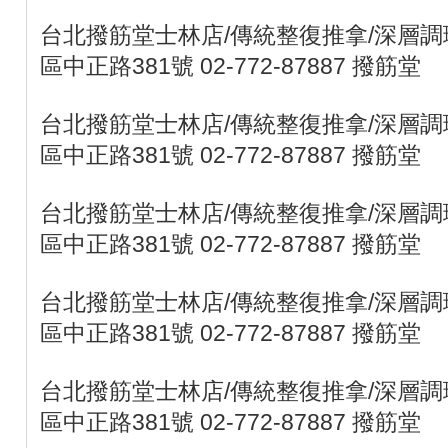
台北撥筋堂士林店/傳統整復推拿/深層調理
區中正路381號 02-772-87887 撥筋堂
台北撥筋堂士林店/傳統整復推拿/深層調理
區中正路381號 02-772-87887 撥筋堂
台北撥筋堂士林店/傳統整復推拿/深層調理
區中正路381號 02-772-87887 撥筋堂
台北撥筋堂士林店/傳統整復推拿/深層調理
區中正路381號 02-772-87887 撥筋堂
台北撥筋堂士林店/傳統整復推拿/深層調理
區中正路381號 02-772-87887 撥筋堂