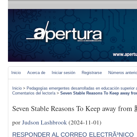
Inicio
Acerca de
Iniciar sesión
Registrarse
Números anteri
Inicio
>
Pedagogías emergentes desarrolladas en educación superior a 
Comentarios del lector/a
>
Seven Stable Reasons To Keep away 
Seven Stable Reasons To Keep away fr
por
Judson Lashbrook
(2024-11-01)
RESPONDER AL CORREO ELECTRÃ³NICO