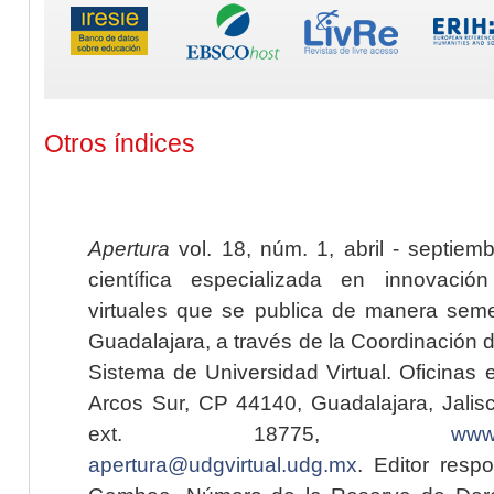
Otros índices
Apertura
vol. 18, núm. 1, abril - septiem
científica especializada en innovaci
virtuales que se publica de manera seme
Guadalajara, a través de la Coordinación 
Sistema de Universidad Virtual. Oficinas 
Arcos Sur, CP 44140, Guadalajara, Jalisc
ext. 18775,
www.
apertura@udgvirtual.udg.mx
. Editor resp