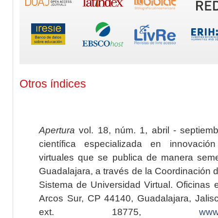
Otros índices
Apertura
vol. 18, núm. 1, abril - septiem
científica especializada en innovaci
virtuales que se publica de manera seme
Guadalajara, a través de la Coordinación 
Sistema de Universidad Virtual. Oficinas 
Arcos Sur, CP 44140, Guadalajara, Jalisc
ext. 18775,
www.