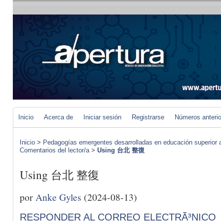
Inicio
Acerca de
Iniciar sesión
Registrarse
Números anteri
Inicio
>
Pedagogías emergentes desarrolladas en educación superior a 
Comentarios del lector/a
>
Using 台北 整復
Using 台北 整復
por
Anke Gyles
(2024-08-13)
RESPONDER AL CORREO ELECTRÃ³NICO