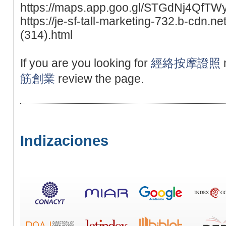
https://maps.app.goo.gl/STGdNj4QfTW
https://je-sf-tall-marketing-732.b-cdn.n
(314).html
If you are you looking for
經絡按摩證照
筋創業
review the page.
Indizaciones