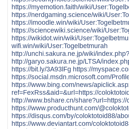
https://myemotion.faith/wiki/User:Togel
https://nerdgaming.science/wiki/User:
https://imoodle.win/wiki/User:Togelbet
https://sciencewiki.science/wiki/User:T
https://wikidot.win/wiki/User:Togelbetm
wifi.win/wiki/User:Togelbetmurah
http://unchi.sakura.ne.jp/wiki/index.php
http://garyo.sakura.ne.jp/LTSA/index.p
https://bit.ly/3A93lFg
https://myspace.co
https://social.msdn.microsoft.com/Profil
https://www.bing.com/news/apiclick.as
ref=FexRss&aid=&url=https://coloktotoi
http://www.bshare.cn/share?url=https://
https://www.producthunt.com/@coloktot
https://disqus.com/by/coloktotoid88/abo
https://www.deviantart.com/coloktotoid88