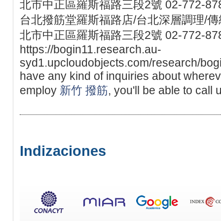
北市中正區羅斯福路三段2號 02-772-87
台北撥筋堂羅斯福路店/台北深層調理/傳統
北市中正區羅斯福路三段2號 02-772-87
https://bogin11.research.au-
syd1.upcloudobjects.com/research/bogi
have any kind of inquiries about wherev
employ
新竹 撥筋
, you'll be able to call 
Indizaciones