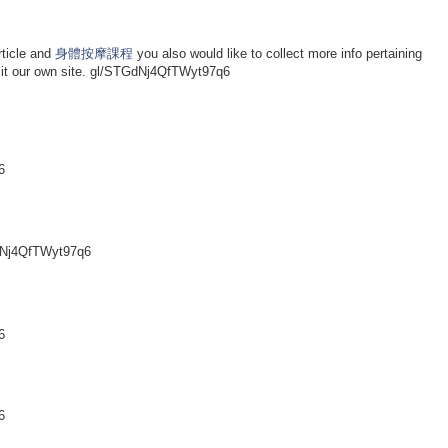
rticle and
身體按摩課程
you also would like to collect more info pertaining
sit our own site. gl/STGdNj4QfTWyt97q6
6
Nj4QfTWyt97q6
6
6