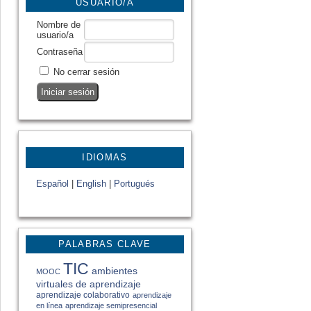
USUARIO/A
Nombre de
usuario/a
Contraseña
No cerrar sesión
IDIOMAS
Español
|
English
|
Portugués
PALABRAS CLAVE
TIC
ambientes
MOOC
virtuales de aprendizaje
aprendizaje colaborativo
aprendizaje
en línea
aprendizaje semipresencial