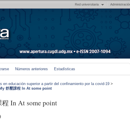
Red universitaria
Administració
trarse
Números anteriores
Estadísticas
en educación superior a partir del confinamiento por la covid-19
>
 My 舒壓課程 In At some point
 In At some point
)