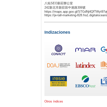
八拓SEO新莊辦公室
242新北市新莊區中港路306號
https://maps.app.goo.gl/STGdNj4QfTWyt97q
https://je-tall-marketing-828.fra1.digitaloce
Indizaciones
Otros índices