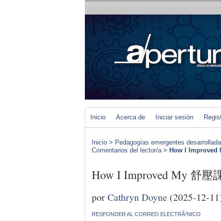
Inicio
Acerca de
Iniciar sesión
Regis
Inicio
>
Pedagogías emergentes desarrolladas 
Comentarios del lector/a
>
How I Improved
How I Improved My 舒壓課程
por
Cathryn Doyne
(2025-12-11
RESPONDER AL CORREO ELECTRÃ³NICO