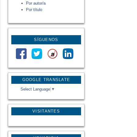
Por autor/a
Por título
SÍGUENOS
GOOGLE TRANSLATE
Select Language
▼
VISITANTES