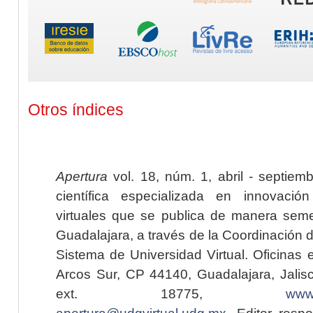
Otros índices
Apertura
vol. 18, núm. 1, abril - septiem
científica especializada en innovaci
virtuales que se publica de manera seme
Guadalajara, a través de la Coordinación 
Sistema de Universidad Virtual. Oficinas 
Arcos Sur, CP 44140, Guadalajara, Jalisc
ext. 18775,
www.
apertura@udgvirtual.udg.mx
. Editor resp