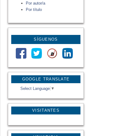
Por autor/a
Por título
SÍGUENOS
GOOGLE TRANSLATE
Select Language
▼
VISITANTES