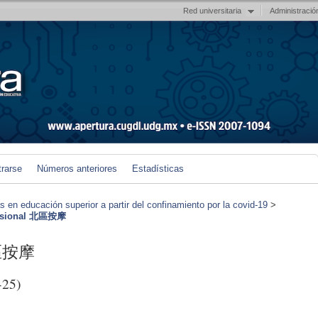
Red universitaria
Administració
trarse
Números anteriores
Estadísticas
en educación superior a partir del confinamiento por la covid-19
>
fessional 北區按摩
 北區按摩
-25)