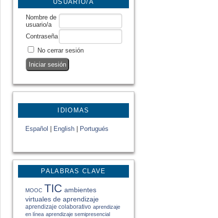
USUARIO/A
Nombre de
usuario/a
Contraseña
No cerrar sesión
IDIOMAS
Español
|
English
|
Portugués
PALABRAS CLAVE
TIC
ambientes
MOOC
virtuales de aprendizaje
aprendizaje colaborativo
aprendizaje
en línea
aprendizaje semipresencial