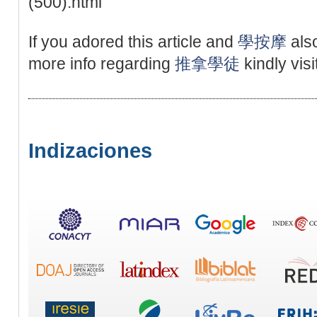
(500).html
If you adored this article and
學按摩
also
more info regarding
推拿學徒
kindly vis
Indizaciones