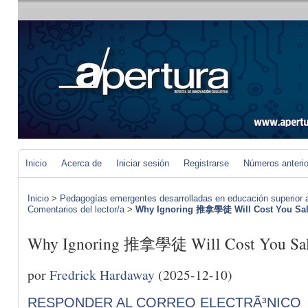
Inicio
Acerca de
Iniciar sesión
Registrarse
Números anteri
Inicio
>
Pedagogías emergentes desarrolladas en educación superior a 
Comentarios del lector/a
>
Why Ignoring 推拿學徒 Will Cost You Sa
Why Ignoring 推拿學徒 Will Cost You Sal
por
Fredrick Hardaway
(2025-12-10)
RESPONDER AL CORREO ELECTRÃ³NICO