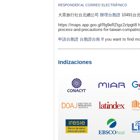
RESPONDER AL CORREO ELECTRÃ³NICO
大眾旅行社台北總公司
辦理台胞證
10491台
https://maps.app.goo.gl/Rg9eRZtgz2ztpgti8 
process-and-precautions-for-taiwan-compatrio
申請台胞證
台胞證台南
If you want to find m
Indizaciones