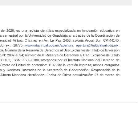
 de 2026, es una revista científica especializada en innovación educativa en
a semestral por la Universidad de Guadalajara, a través de la Coordinación de
ersidad Virtual. Oficinas en Av. La Paz 2453, colonia Arcos Sur, CP 44140,
888, ext. 18775,
www.udgvirtual.udg.mx/apertura
,
apertura@udgvirtual.udg.mx
.
a. Número de la Reserva de Derechos al Uso Exclusivo del Título de la versión
SSN: 2007-1094; número de la Reserva de Derechos al Uso Exclusivo del Título
0-102, ISSN: 1665-6180, otorgados por el Instituto Nacional del Derecho de
 número de Licitud de contenido: 11022 de la versión impresa, ambos otorgados
nes y Revistas Ilustradas de la Secretaría de Gobernación. Responsable de la
o Alberto Mendoza Hernández. Fecha de última actualización: 27 de marzo de