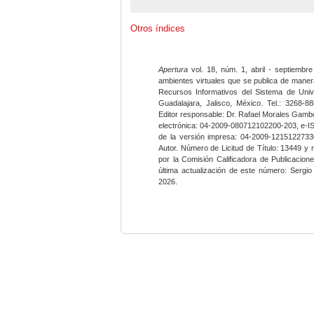
Otros índices
Apertura
vol. 18, núm. 1, abril - septiembre
ambientes virtuales que se publica de maner
Recursos Informativos del Sistema de Univ
Guadalajara, Jalisco, México. Tel.: 3268-8
Editor responsable: Dr. Rafael Morales Gambo
electrónica: 04-2009-080712102200-203, e-I
de la versión impresa: 04-2009-12151227330
Autor. Número de Licitud de Título: 13449 y
por la Comisión Calificadora de Publicacio
última actualización de este número: Sergi
2026.