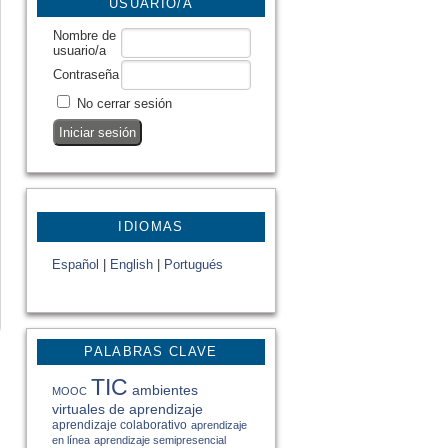
USUARIO/A
Nombre de
usuario/a
Contraseña
No cerrar sesión
IDIOMAS
Español
|
English
|
Portugués
PALABRAS CLAVE
TIC
ambientes
MOOC
virtuales de aprendizaje
aprendizaje colaborativo
aprendizaje
en línea
aprendizaje semipresencial