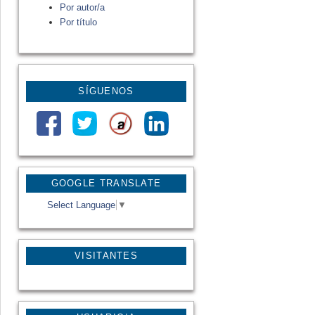
Por autor/a
Por título
SÍGUENOS
GOOGLE TRANSLATE
Select Language
▼
VISITANTES