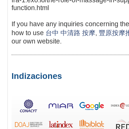
function.html
If you have any inquiries concerning th
how to use
台中 中清路 按摩
,
豐原按摩
our own website.
Indizaciones