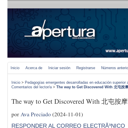
Inicio
Acerca de
Iniciar sesión
Registrarse
Números anteri
Inicio
>
Pedagogías emergentes desarrolladas en educación superior a 
Comentarios del lector/a
>
The way to Get Discovered With 北屯按
The way to Get Discovered With 北屯按摩
por
Ava Preciado
(2024-11-01)
RESPONDER AL CORREO ELECTRÃ³NICO