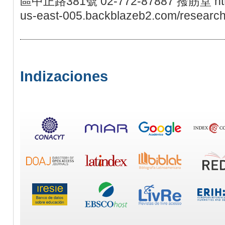
區中正路381號 02-772-87887 撥筋堂 https
us-east-005.backblazeb2.com/research
Indizaciones