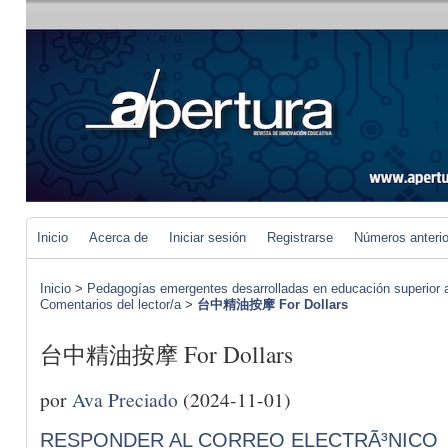
Inicio
Acerca de
Iniciar sesión
Registrarse
Números anteri
Inicio
>
Pedagogías emergentes desarrolladas en educación superior a 
Comentarios del lector/a
>
台中精油按摩 For Dollars
台中精油按摩 For Dollars
por
Ava Preciado
(2024-11-01)
RESPONDER AL CORREO ELECTRÃ³NICO