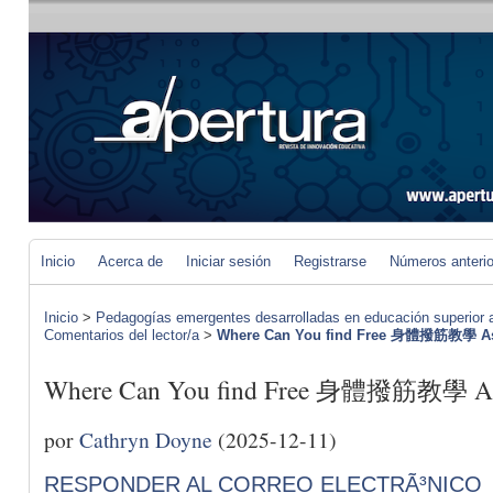
Inicio
Acerca de
Iniciar sesión
Registrarse
Números anteri
Inicio
>
Pedagogías emergentes desarrolladas en educación superior a 
Comentarios del lector/a
>
Where Can You find Free 身體撥筋教學 As
Where Can You find Free 身體撥筋教學 As
por
Cathryn Doyne
(2025-12-11)
RESPONDER AL CORREO ELECTRÃ³NICO