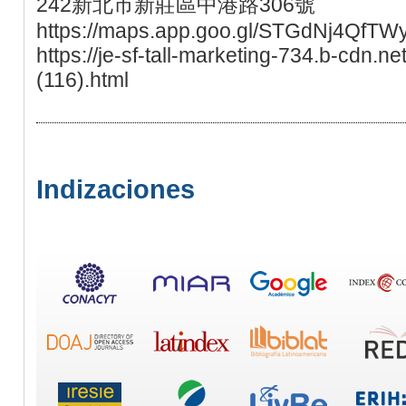
242新北市新莊區中港路306號
https://maps.app.goo.gl/STGdNj4QfTW
https://je-sf-tall-marketing-734.b-cdn.n
(116).html
Indizaciones