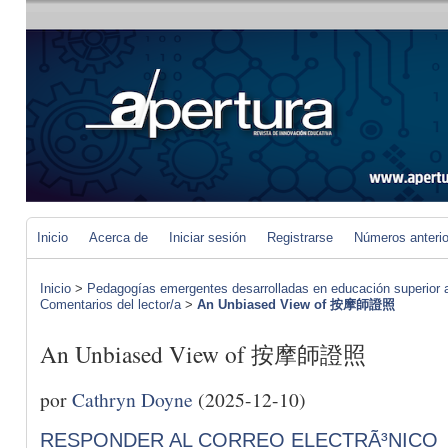
Inicio
Acerca de
Iniciar sesión
Registrarse
Números anteri
Inicio
>
Pedagogías emergentes desarrolladas en educación superior a 
Comentarios del lector/a
>
An Unbiased View of 按摩師證照
An Unbiased View of 按摩師證照
por
Cathryn Doyne
(2025-12-10)
RESPONDER AL CORREO ELECTRÃ³NICO