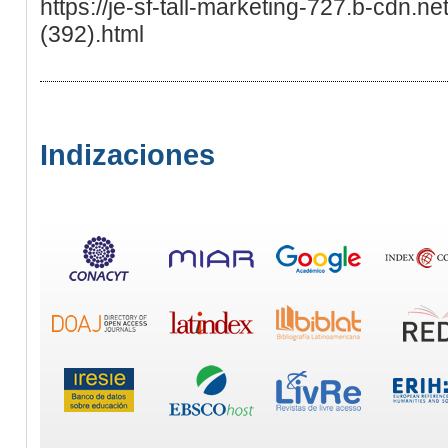
https://je-sf-tall-marketing-727.b-cdn.n
(392).html
Indizaciones