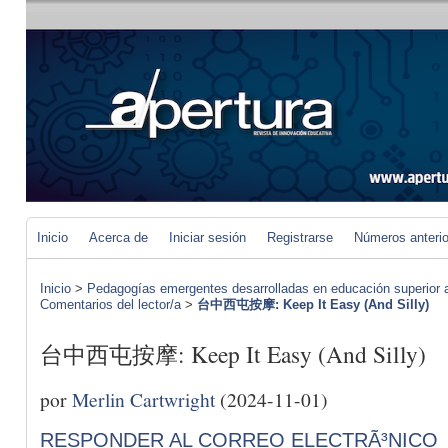
Inicio
Acerca de
Iniciar sesión
Registrarse
Números anteri
Inicio
>
Pedagogías emergentes desarrolladas en educación superior a 
Comentarios del lector/a
>
台中西屯按摩: Keep It Easy (And Silly)
台中西屯按摩: Keep It Easy (And Silly)
por
Merlin Cartwright
(2024-11-01)
RESPONDER AL CORREO ELECTRÃ³NICO