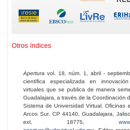
Otros índices
Apertura
vol. 18, núm. 1, abril - septiem
científica especializada en innovaci
virtuales que se publica de manera seme
Guadalajara, a través de la Coordinación 
Sistema de Universidad Virtual. Oficinas 
Arcos Sur, CP 44140, Guadalajara, Jalisc
ext. 18775,
www.
apertura@udgvirtual.udg.mx
. Editor resp