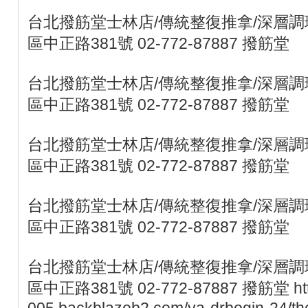
台北撥筋堂士林店/傳統整復推拿/深層調理
區中正路381號 02-772-87887 撥筋堂
台北撥筋堂士林店/傳統整復推拿/深層調理
區中正路381號 02-772-87887 撥筋堂
台北撥筋堂士林店/傳統整復推拿/深層調理
區中正路381號 02-772-87887 撥筋堂
台北撥筋堂士林店/傳統整復推拿/深層調理
區中正路381號 02-772-87887 撥筋堂
台北撥筋堂士林店/傳統整復推拿/深層調理
區中正路381號 02-772-87887 撥筋堂 https:
005.backblazeb2.com/ya-drbogin-24/the