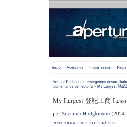
Inicio
Acerca de
Iniciar sesión
Regis
Inicio
>
Pedagogías emergentes desarrolladas 
Comentarios del lector/a
>
My Largest 登記
My Largest 登記工商 Less
por
Suzanna Hodgkinson
(2024-
RESPONDER AL CORREO ELECTRÃ³NICO