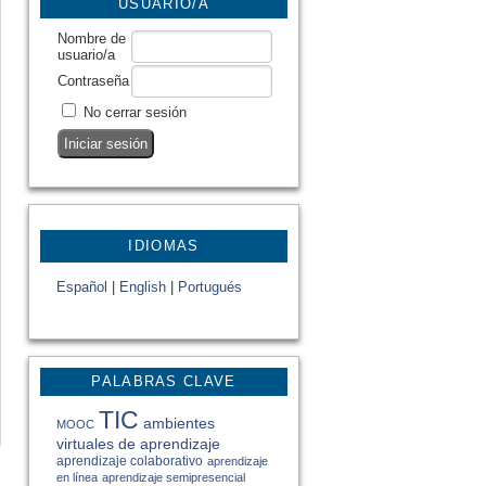
USUARIO/A
Nombre de
usuario/a
Contraseña
No cerrar sesión
IDIOMAS
Español
|
English
|
Portugués
PALABRAS CLAVE
TIC
ambientes
MOOC
virtuales de aprendizaje
aprendizaje colaborativo
aprendizaje
en línea
aprendizaje semipresencial