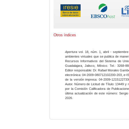
Otros índices
Apertura
vol. 18, núm. 1, abril - septiembre
ambientes virtuales que se publica de maner
Recursos Informativos del Sistema de Univ
Guadalajara, Jalisco, México. Tel.: 3268-8
Editor responsable: Dr. Rafael Morales Gambo
electrónica: 04-2009-080712102200-203, e-I
de la versión impresa: 04-2009-12151227330
Autor. Número de Licitud de Título: 13449 y
por la Comisión Calificadora de Publicacio
última actualización de este número: Sergi
2026.