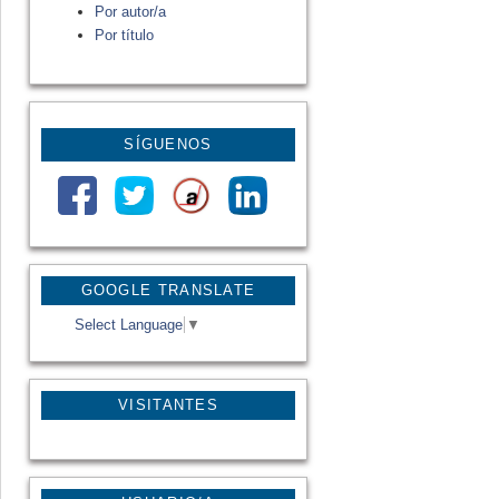
Por autor/a
Por título
SÍGUENOS
GOOGLE TRANSLATE
Select Language
▼
VISITANTES