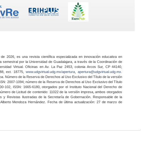
 de 2026, es una revista científica especializada en innovación educativa en
a semestral por la Universidad de Guadalajara, a través de la Coordinación de
ersidad Virtual. Oficinas en Av. La Paz 2453, colonia Arcos Sur, CP 44140,
888, ext. 18775,
www.udgvirtual.udg.mx/apertura
,
apertura@udgvirtual.udg.mx
.
a. Número de la Reserva de Derechos al Uso Exclusivo del Título de la versión
SSN: 2007-1094; número de la Reserva de Derechos al Uso Exclusivo del Título
0-102, ISSN: 1665-6180, otorgados por el Instituto Nacional del Derecho de
 número de Licitud de contenido: 11022 de la versión impresa, ambos otorgados
nes y Revistas Ilustradas de la Secretaría de Gobernación. Responsable de la
o Alberto Mendoza Hernández. Fecha de última actualización: 27 de marzo de