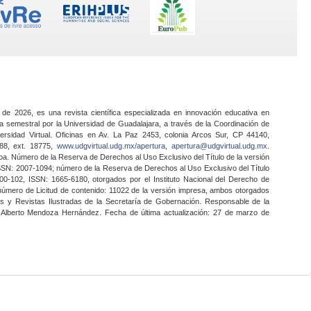
 de 2026, es una revista científica especializada en innovación educativa en
a semestral por la Universidad de Guadalajara, a través de la Coordinación de
ersidad Virtual. Oficinas en Av. La Paz 2453, colonia Arcos Sur, CP 44140,
888, ext. 18775,
www.udgvirtual.udg.mx/apertura
,
apertura@udgvirtual.udg.mx
.
a. Número de la Reserva de Derechos al Uso Exclusivo del Título de la versión
SSN: 2007-1094; número de la Reserva de Derechos al Uso Exclusivo del Título
0-102, ISSN: 1665-6180, otorgados por el Instituto Nacional del Derecho de
 número de Licitud de contenido: 11022 de la versión impresa, ambos otorgados
nes y Revistas Ilustradas de la Secretaría de Gobernación. Responsable de la
o Alberto Mendoza Hernández. Fecha de última actualización: 27 de marzo de