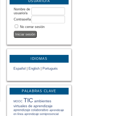
USUARIO/A
Nombre de
usuario/a
Contraseña
No cerrar sesión
IDIOMAS
Español
|
English
|
Portugués
PALABRAS CLAVE
TIC
ambientes
MOOC
virtuales de aprendizaje
aprendizaje colaborativo
aprendizaje
en línea
aprendizaje semipresencial