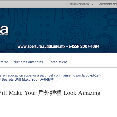
Red universitaria
Administració
trarse
Números anteriores
Estadísticas
en educación superior a partir del confinamiento por la covid-19
>
 Secrets Will Make Your 戶外婚禮...
s Will Make Your 戶外婚禮 Look Amazing