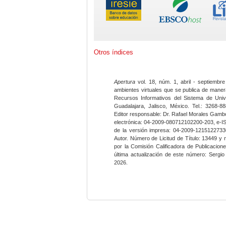
Otros índices
Apertura
vol. 18, núm. 1, abril - septiembre
ambientes virtuales que se publica de maner
Recursos Informativos del Sistema de Univ
Guadalajara, Jalisco, México. Tel.: 3268-8
Editor responsable: Dr. Rafael Morales Gambo
electrónica: 04-2009-080712102200-203, e-I
de la versión impresa: 04-2009-12151227330
Autor. Número de Licitud de Título: 13449 y
por la Comisión Calificadora de Publicacio
última actualización de este número: Sergi
2026.