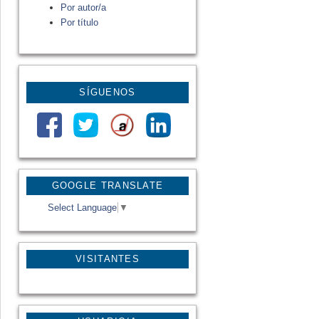
Por autor/a
Por título
SÍGUENOS
GOOGLE TRANSLATE
Select Language
▼
VISITANTES