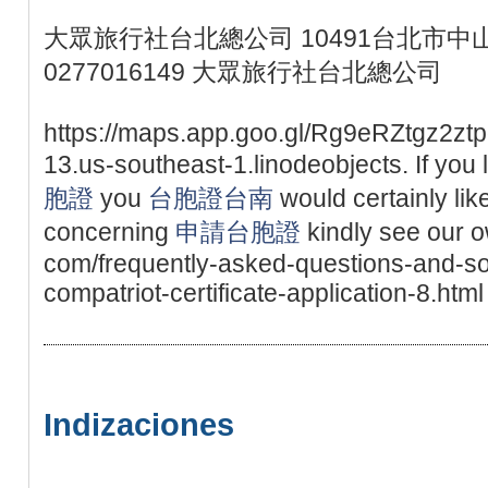
大眾旅行社台北總公司 10491台北市中山
0277016149 大眾旅行社台北總公司
https://maps.app.goo.gl/Rg9eRZtgz2ztpgt
13.us-southeast-1.linodeobjects. If you 
胞證
you
台胞證台南
would certainly lik
concerning
申請台胞證
kindly see our
com/frequently-asked-questions-and-sol
compatriot-certificate-application-8.html
Indizaciones