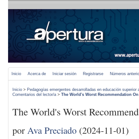
Inicio
Acerca de
Iniciar sesión
Registrarse
Números anteri
Inicio
>
Pedagogías emergentes desarrolladas en educación superior a 
Comentarios del lector/a
>
The World's Worst Recommendation 
The World's Worst Recomme
por
Ava Preciado
(2024-11-01)