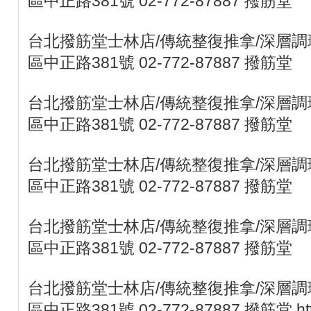
區中正路381號 02-772-87887 撥筋堂
台北撥筋堂士林店/傳統整復推拿/深層調理
區中正路381號 02-772-87887 撥筋堂
台北撥筋堂士林店/傳統整復推拿/深層調理
區中正路381號 02-772-87887 撥筋堂
台北撥筋堂士林店/傳統整復推拿/深層調理
區中正路381號 02-772-87887 撥筋堂
台北撥筋堂士林店/傳統整復推拿/深層調理
區中正路381號 02-772-87887 撥筋堂
台北撥筋堂士林店/傳統整復推拿/深層調理
區中正路381號 02-772-87887 撥筋堂 https: