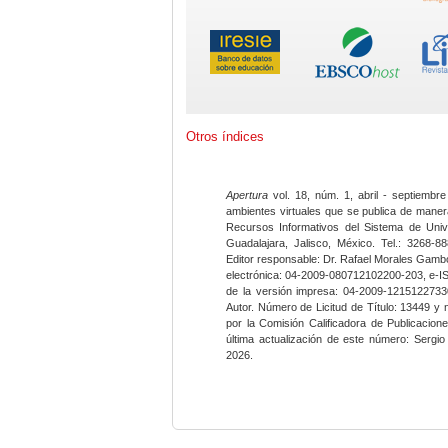
Otros índices
Apertura
vol. 18, núm. 1, abril - septiembre
ambientes virtuales que se publica de maner
Recursos Informativos del Sistema de Univ
Guadalajara, Jalisco, México. Tel.: 3268-8
Editor responsable: Dr. Rafael Morales Gambo
electrónica: 04-2009-080712102200-203, e-I
de la versión impresa: 04-2009-12151227330
Autor. Número de Licitud de Título: 13449 y
por la Comisión Calificadora de Publicacio
última actualización de este número: Sergi
2026.