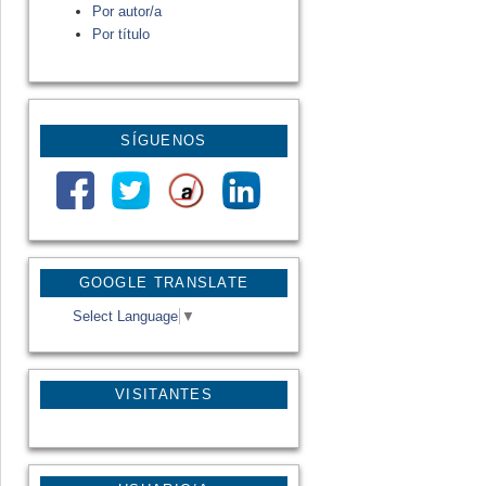
Por autor/a
Por título
SÍGUENOS
GOOGLE TRANSLATE
Select Language
▼
VISITANTES