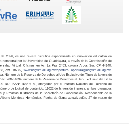
 de 2026, es una revista científica especializada en innovación educativa en
a semestral por la Universidad de Guadalajara, a través de la Coordinación de
ersidad Virtual. Oficinas en Av. La Paz 2453, colonia Arcos Sur, CP 44140,
888, ext. 18775,
www.udgvirtual.udg.mx/apertura
,
apertura@udgvirtual.udg.mx
.
a. Número de la Reserva de Derechos al Uso Exclusivo del Título de la versión
SSN: 2007-1094; número de la Reserva de Derechos al Uso Exclusivo del Título
0-102, ISSN: 1665-6180, otorgados por el Instituto Nacional del Derecho de
 número de Licitud de contenido: 11022 de la versión impresa, ambos otorgados
nes y Revistas Ilustradas de la Secretaría de Gobernación. Responsable de la
o Alberto Mendoza Hernández. Fecha de última actualización: 27 de marzo de