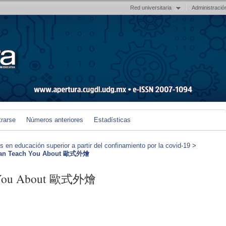
Red universitaria
Administració
trarse
Números anteriores
Estadísticas
en educación superior a partir del confinamiento por la covid-19
>
Can Teach You About 歐式外燴
h You About 歐式外燴