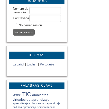
USUARIO/A
Nombre de
usuario/a
Contraseña
No cerrar sesión
IDIOMAS
Español
|
English
|
Portugués
PALABRAS CLAVE
TIC
ambientes
MOOC
virtuales de aprendizaje
aprendizaje colaborativo
aprendizaje
en línea
aprendizaje semipresencial