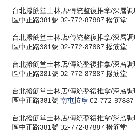
台北撥筋堂士林店/傳統整復推拿/深層調理
區中正路381號 02-772-87887 撥筋堂
台北撥筋堂士林店/傳統整復推拿/深層調理
區中正路381號 02-772-87887 撥筋堂
台北撥筋堂士林店/傳統整復推拿/深層調理
區中正路381號 02-772-87887 撥筋堂
台北撥筋堂士林店/傳統整復推拿/深層調理
區中正路381號
南屯按摩
02-772-878
台北撥筋堂士林店/傳統整復推拿/深層調理
區中正路381號 02-772-87887 撥筋堂