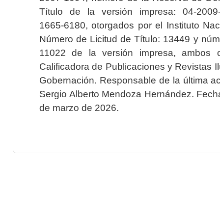
Título de la versión impresa: 04-200
1665-6180, otorgados por el Instituto Nac
Número de Licitud de Título: 13449 y núme
11022 de la versión impresa, ambos o
Calificadora de Publicaciones y Revistas I
Gobernación. Responsable de la última ac
Sergio Alberto Mendoza Hernández. Fecha 
de marzo de 2026.