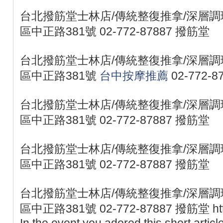
台北撥筋堂士林店/傳統整復推拿/深層調理
區中正路381號 02-772-87887 撥筋堂
台北撥筋堂士林店/傳統整復推拿/深層調理
區中正路381號
台中按摩推薦
02-772-
台北撥筋堂士林店/傳統整復推拿/深層調理
區中正路381號 02-772-87887 撥筋堂
台北撥筋堂士林店/傳統整復推拿/深層調理
區中正路381號 02-772-87887 撥筋堂
台北撥筋堂士林店/傳統整復推拿/深層調理
區中正路381號 02-772-87887 撥筋堂 https:
In the event you adored this short articl