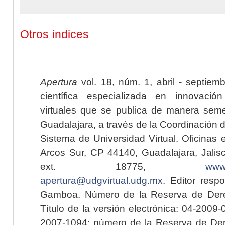
Otros índices
Apertura
vol. 18, núm. 1, abril - septiem
científica especializada en innovaci
virtuales que se publica de manera seme
Guadalajara, a través de la Coordinación 
Sistema de Universidad Virtual. Oficinas 
Arcos Sur, CP 44140, Guadalajara, Jalisc
ext. 18775,
www.
apertura@udgvirtual.udg.mx
. Editor resp
Gamboa. Número de la Reserva de Dere
Título de la versión electrónica: 04-200
2007-1094; número de la Reserva de Der