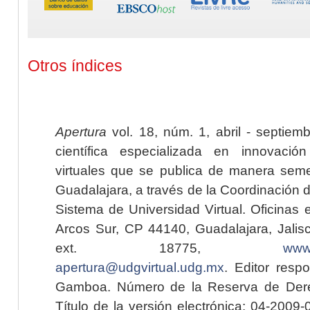
Otros índices
Apertura
vol. 18, núm. 1, abril - septiem
científica especializada en innovaci
virtuales que se publica de manera seme
Guadalajara, a través de la Coordinación 
Sistema de Universidad Virtual. Oficinas 
Arcos Sur, CP 44140, Guadalajara, Jalisc
ext. 18775,
www.
apertura@udgvirtual.udg.mx
. Editor resp
Gamboa. Número de la Reserva de Dere
Título de la versión electrónica: 04-200