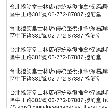
台北撥筋堂士林店/傳統整復推拿/深層調理
區中正路381號 02-772-87887 撥筋堂
台北撥筋堂士林店/傳統整復推拿/深層調理
區中正路381號 02-772-87887 撥筋堂
台北撥筋堂士林店/傳統整復推拿/深層調理
區中正路381號 02-772-87887 撥筋堂
台北撥筋堂士林店/傳統整復推拿/深層調理
區中正路381號 02-772-87887 撥筋堂
台北撥筋堂士林店/傳統整復推拿/深層調理
區中正路381號 02-772-87887 撥筋堂 https
45.ams3.digitaloceanspaces. If you hav