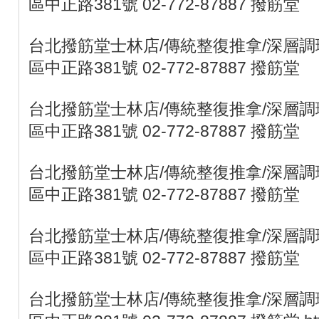
區中正路381號 02-772-87887 撥筋堂
台北撥筋堂士林店/傳統整復推拿/深層調理
區中正路381號 02-772-87887 撥筋堂
台北撥筋堂士林店/傳統整復推拿/深層調理
區中正路381號 02-772-87887 撥筋堂
台北撥筋堂士林店/傳統整復推拿/深層調理
區中正路381號 02-772-87887 撥筋堂
台北撥筋堂士林店/傳統整復推拿/深層調理
區中正路381號 02-772-87887 撥筋堂
台北撥筋堂士林店/傳統整復推拿/深層調理