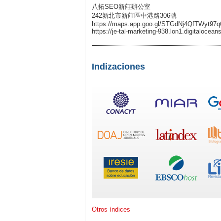
八拓SEO新莊辦公室
242新北市新莊區中港路306號
https://maps.app.goo.gl/STGdNj4QfTWyt97q
https://je-tal-marketing-938.lon1.digitalocea
Indizaciones
Otros índices