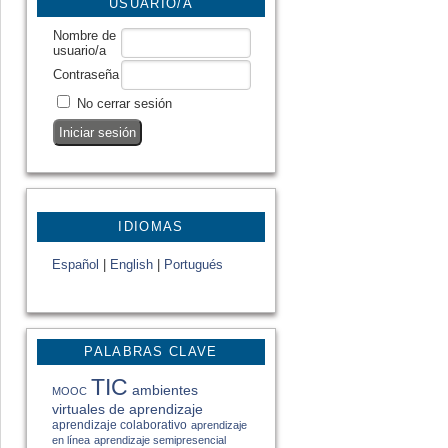
USUARIO/A
Nombre de
usuario/a
Contraseña
No cerrar sesión
IDIOMAS
Español
|
English
|
Portugués
PALABRAS CLAVE
TIC
ambientes
MOOC
virtuales de aprendizaje
aprendizaje colaborativo
aprendizaje
en línea
aprendizaje semipresencial