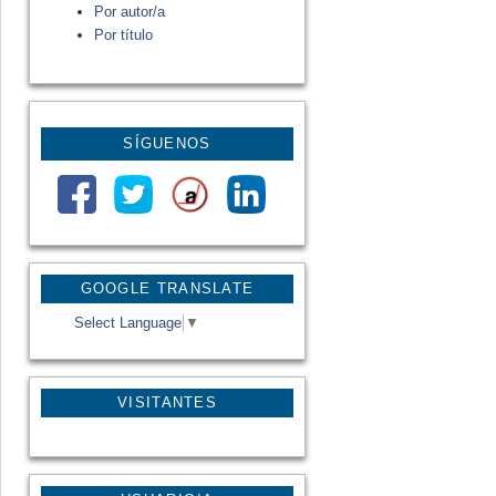
Por autor/a
Por título
SÍGUENOS
GOOGLE TRANSLATE
Select Language
▼
VISITANTES