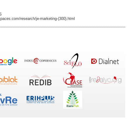
6
nspaces.com/research/je-marketing-(300).html