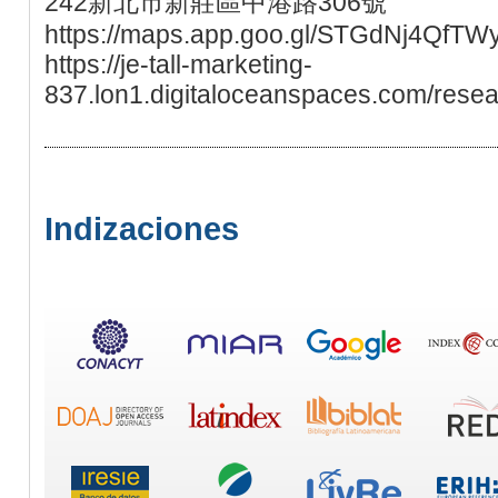
242新北市新莊區中港路306號
https://maps.app.goo.gl/STGdNj4QfTW
https://je-tall-marketing-
837.lon1.digitaloceanspaces.com/resea
Indizaciones