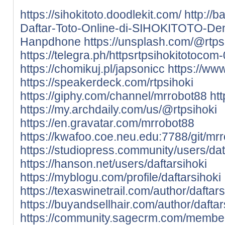
https://sihokitoto.doodlekit.com/
http://
Daftar-Toto-Online-di-SIHOKITOTO-D
Hanpdhone
https://unsplash.com/@rtps
https://telegra.ph/httpsrtpsihokitotocom
https://chomikuj.pl/japsonicc
https://ww
https://speakerdeck.com/rtpsihoki
https://giphy.com/channel/mrrobot88
htt
https://my.archdaily.com/us/@rtpsihoki
https://en.gravatar.com/mrrobot88
https://kwafoo.coe.neu.edu:7788/git/mr
https://studiopress.community/users/dat
https://hanson.net/users/daftarsihoki
https://myblogu.com/profile/daftarsihoki
https://texaswinetrail.com/author/daftars
https://buyandsellhair.com/author/daftar
https://community.sagecrm.com/members